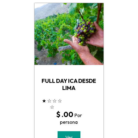
FULL DAY ICA DESDE
LIMA
★
☆
☆
☆
☆
$ .00
Por
persona
Ver