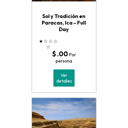
Sol y Tradición en
Paracas, Ica – Full
Day
★
☆
☆
☆
☆
$ .00
Por
persona
Ver
detalles