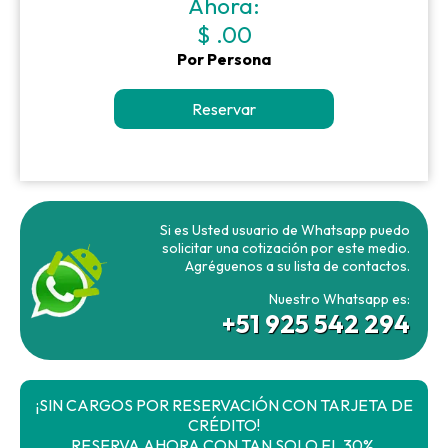
Ahora:
$ .00
Por Persona
Reservar
Si es Usted usuario de Whatsapp puedo
solicitar una cotización por este medio.
Agréguenos a su lista de contactos.
Nuestro Whatsapp es:
+51 925 542 294
¡SIN CARGOS POR RESERVACIÓN CON TARJETA DE
CRÉDITO!
RESERVA AHORA CON TAN SOLO EL 30%.