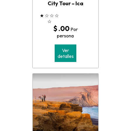
City Tour – Ica
★
☆
☆
☆
☆
$ .00
Por
persona
Ver
detalles