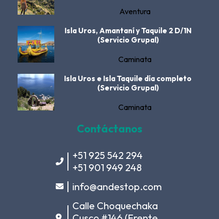
Aventura
Isla Uros, Amantaní y Taquile 2 D/1N
(Servicio Grupal)
Caminata
Isla Uros e Isla Taquile día completo
(Servicio Grupal)
Caminata
Contáctanos
+51 925 542 294
+51 901 949 248
info@andestop.com
Calle Choquechaka
Cusco #146 (Frente