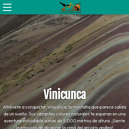
Vinicunca
Atrévete a conquistar Vinicunca, la montaña que parece salida
de un sueño. Sus vibrantes colores naturales te esperan en una
aventura inolvidable a más de 5,000 metros de altura. ¡Siente
la emoción de alcanzar la cima del arcoíris andino!