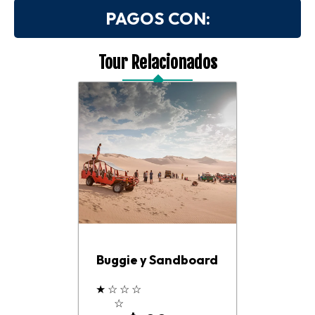
PAGOS CON:
Tour Relacionados
Buggie y Sandboard
★
☆
☆
☆
☆