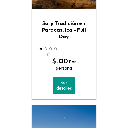
Sol y Tradición en
Paracas, Ica – Full
Day
★
☆
☆
☆
☆
$ .00
Por
persona
Ver
detalles