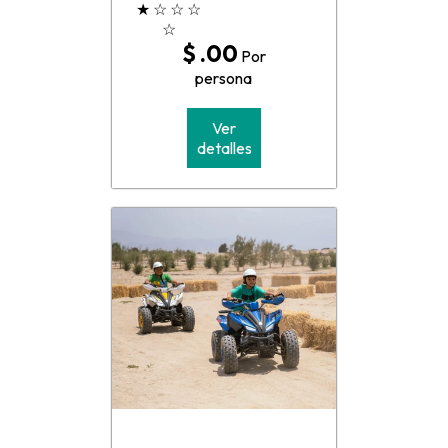
★
☆
☆
☆
☆
$ .00
Por
persona
Ver
detalles