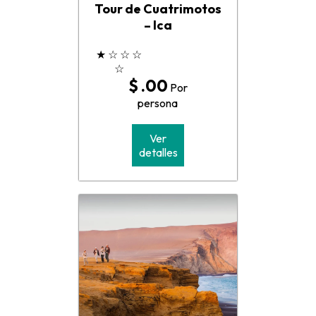
Tour de Cuatrimotos
– Ica
★
☆
☆
☆
☆
$ .00
Por
persona
Ver
detalles