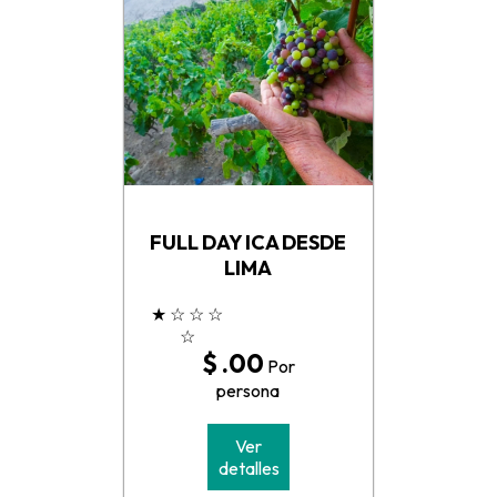
FULL DAY ICA DESDE
LIMA
★
☆
☆
☆
☆
$ .00
Por
persona
Ver
detalles