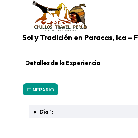
Sol y Tradición en Paracas, Ica – 
Detalles de la Experiencia
ITINERARIO
INCLUYE
NO INCLUYE
F
Día 1: