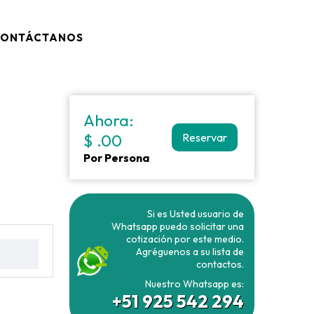
ONTÁCTANOS
Ahora:
$ .00
Reservar
Por Persona
Si es Usted usuario de
Whatsapp puedo solicitar una
cotización por este medio.
Agréguenos a su lista de
contactos.
Nuestro Whatsapp es:
+51 925 542 294