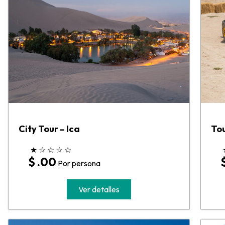
City Tour – Ica
Tou
★
☆
☆
☆
☆
$ .00
Por persona
Ver detalles