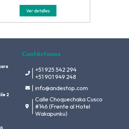
Ver detalles
Contáctanos
kara
+51 925 542 294
+51 901 949 248
info@andestop.com
ile 2
Calle Choquechaka Cusco
#146 (Frente al Hotel
Wakapunku)
l)