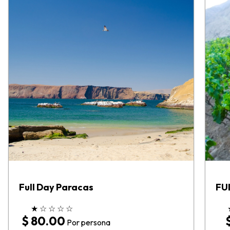
Full Day Paracas
FU
★
☆
☆
☆
☆
$ 80.00
Por persona