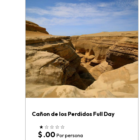
Cañon de los Perdidos Full Day
★
☆
☆
☆
☆
$ .00
Por persona