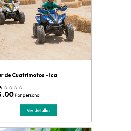
r de Cuatrimotos – Ica
★
☆
☆
☆
☆
$ .00
Por persona
Ver detalles