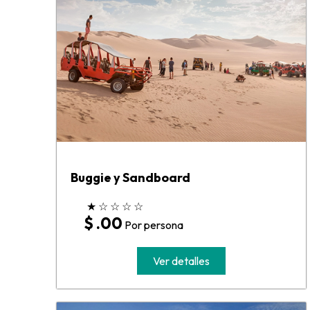
Buggie y Sandboard
★
☆
☆
☆
☆
$ .00
Por persona
Ver detalles