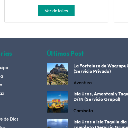
Ver detalles
rias
Últimos Post
La Fortaleza de Waqrapu
uipa
(Servicio Privado)
ia
Aventura
o
az
Isla Uros, Amantaní y Taqu
D/1N (Servicio Grupal)
Caminata
e de Dios
Isla Uros e Isla Taquile día
lar
completo (Servicio Grupa