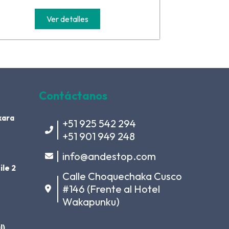
Ver detalles
Contáctanos
kara
+51 925 542 294
+51 901 949 248
info@andestop.com
ile 2
Calle Choquechaka Cusco
#146 (Frente al Hotel
Wakapunku)
l)