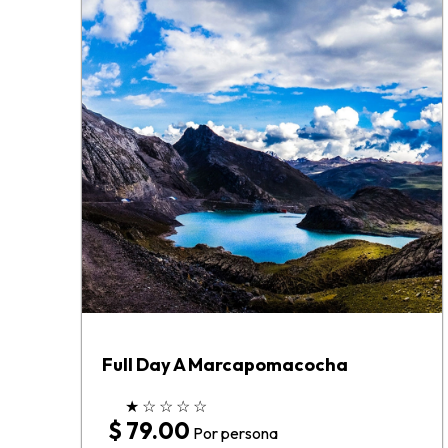
Full Day A Marcapomacocha
★
☆
☆
☆
☆
$ 79.00
Por persona