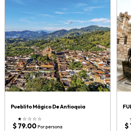
Pueblito Mágico De Antioquia
FU
★
☆
☆
☆
☆
$ 79.00
$
Por persona