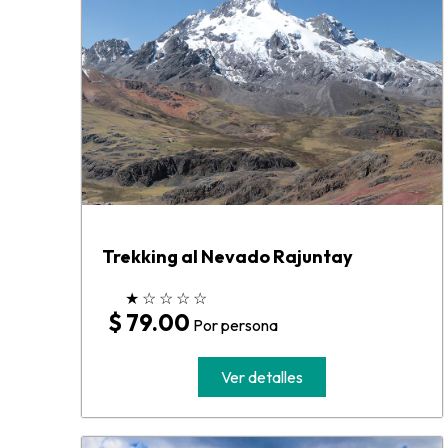
Trekking al Nevado Rajuntay
★
☆
☆
☆
☆
$ 79.00
Por persona
Ver detalles