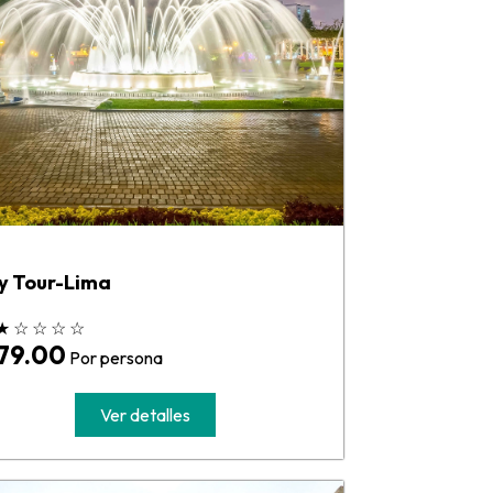
y Tour-Lima
★
☆
☆
☆
☆
 79.00
Por persona
Ver detalles