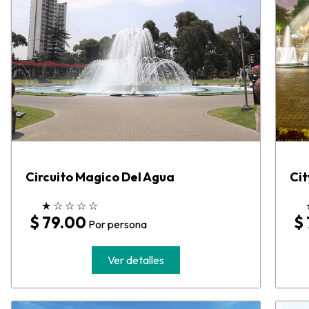
Circuito Magico Del Agua
Cit
★
☆
☆
☆
☆
$ 79.00
$
Por persona
Ver detalles