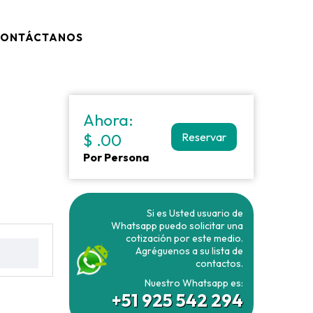
ONTÁCTANOS
Ahora:
$ .00
Reservar
Por Persona
Si es Usted usuario de
Whatsapp puedo solicitar una
cotización por este medio.
Agréguenos a su lista de
contactos.
Nuestro Whatsapp es:
+51 925 542 294