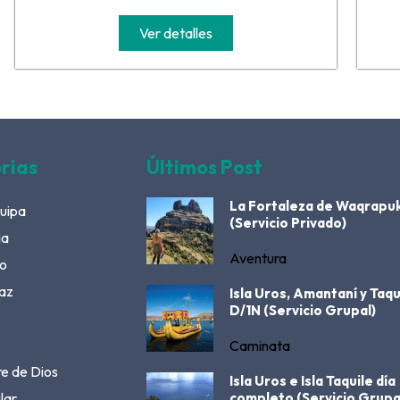
Ver detalles
rias
Últimos Post
La Fortaleza de Waqrapu
uipa
(Servicio Privado)
ia
Aventura
o
az
Isla Uros, Amantaní y Taqu
D/1N (Servicio Grupal)
Caminata
e de Dios
Isla Uros e Isla Taquile día
lar
completo (Servicio Grupa