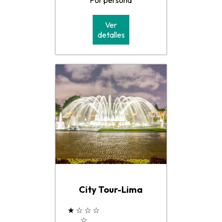
Ver
detalles
City Tour-Lima
★
☆
☆
☆
☆