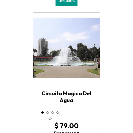
detalles
Circuito Magico Del
Agua
★
☆
☆
☆
☆
$ 79.00
Por persona