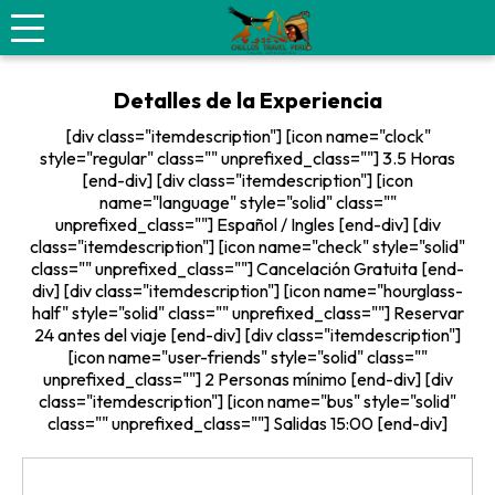
Trekking al Nevado Rajuntay
Detalles de la Experiencia
[div class="itemdescription"] [icon name="clock"
style="regular" class="" unprefixed_class=""] 3.5 Horas
[end-div] [div class="itemdescription"] [icon
name="language" style="solid" class=""
unprefixed_class=""] Español / Ingles [end-div] [div
class="itemdescription"] [icon name="check" style="solid"
class="" unprefixed_class=""] Cancelación Gratuita [end-
div] [div class="itemdescription"] [icon name="hourglass-
half" style="solid" class="" unprefixed_class=""] Reservar
24 antes del viaje [end-div] [div class="itemdescription"]
[icon name="user-friends" style="solid" class=""
unprefixed_class=""] 2 Personas mínimo [end-div] [div
class="itemdescription"] [icon name="bus" style="solid"
class="" unprefixed_class=""] Salidas 15:00 [end-div]
ITINERARIO