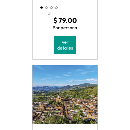
★
☆
☆
☆
☆
$ 79.00
Por persona
Ver
detalles