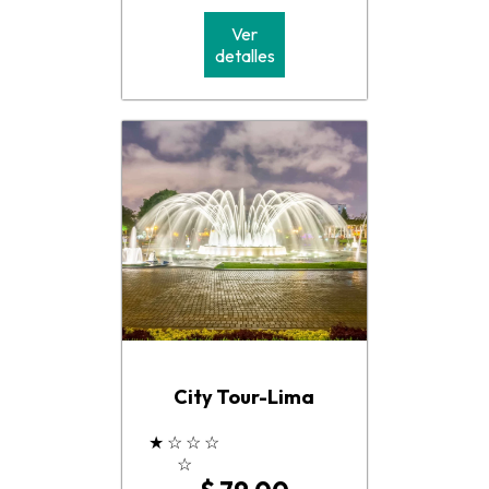
Ver
detalles
City Tour-Lima
★
☆
☆
☆
☆