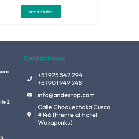
Ver detalles
Contáctanos
kara
+51 925 542 294
+51 901 949 248
info@andestop.com
ile 2
Calle Choquechaka Cusco
#146 (Frente al Hotel
Wakapunku)
l)