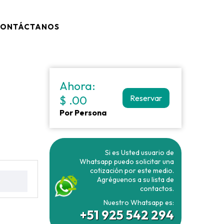
ONTÁCTANOS
Ahora:
$ .00
Reservar
Por Persona
Si es Usted usuario de
Whatsapp puedo solicitar una
cotización por este medio.
Agréguenos a su lista de
contactos.
Nuestro Whatsapp es:
+51 925 542 294