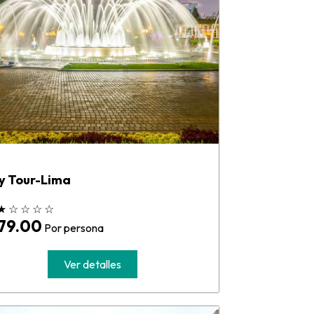
y Tour-Lima
★
☆
☆
☆
☆
 79.00
Por persona
Ver detalles