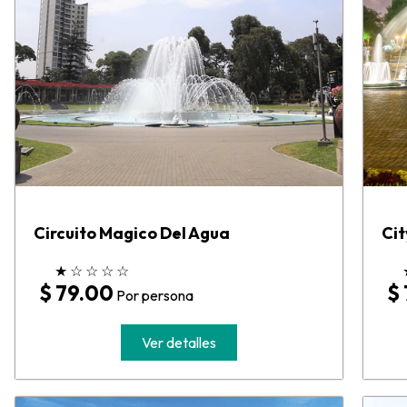
Circuito Magico Del Agua
Cit
★
☆
☆
☆
☆
$ 79.00
$
Por persona
Ver detalles