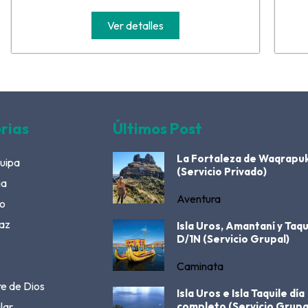
Ver detalles
rias
Últimos Post
La Fortaleza de Waqrapu
uipa
(Servicio Privado)
ia
Aventura
o
az
Isla Uros, Amantaní y Taqu
D/1N (Servicio Grupal)
Caminata
e de Dios
Isla Uros e Isla Taquile día
lar
completo (Servicio Grupa