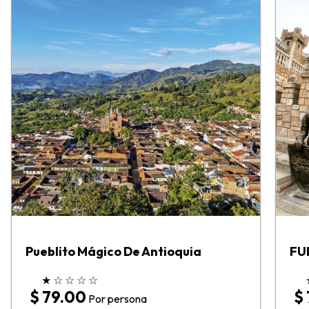
Pueblito Mágico De Antioquia
FU
★
☆
☆
☆
☆
$ 79.00
$
Por persona