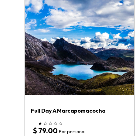
Full Day A Marcapomacocha
★
☆
☆
☆
☆
$ 79.00
Por persona