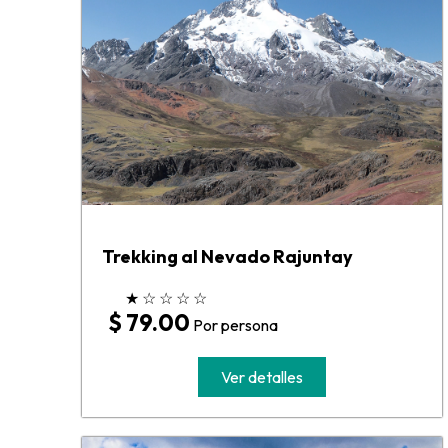
Trekking al Nevado Rajuntay
★
☆
☆
☆
☆
$ 79.00
Por persona
Ver detalles