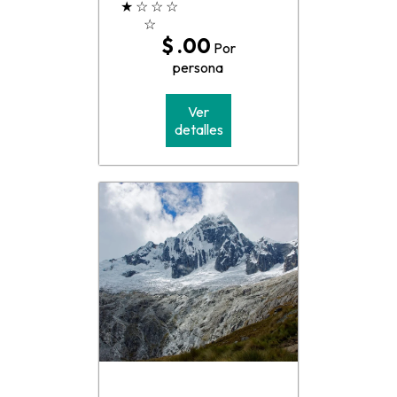
★
☆
☆
☆
☆
$ .00
Por
persona
Ver
detalles