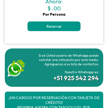
Ahora:
$ .00
Por Persona
Reservar
Si es Usted usuario de Whatsapp puedo
solicitar una cotización por este medio.
Agréguenos a su lista de contactos.
Nuestro Whatsapp es:
+51 925 542 294
¡SIN CARGOS POR RESERVACIÓN CON TARJETA DE
CRÉDITO!
RESERVA AHORA CON TAN SOLO EL 30%.