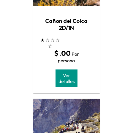
Cañon del Colca
2D/1N
★
☆
☆
☆
☆
$ .00
Por
persona
Ver
detalles