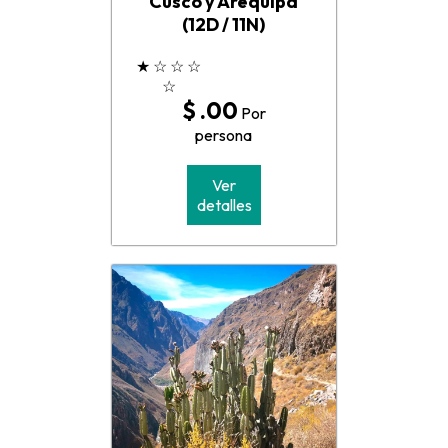
Cusco y Arequipa
(12D / 11N)
★
☆
☆
☆
☆
$ .00
Por
persona
Ver
detalles