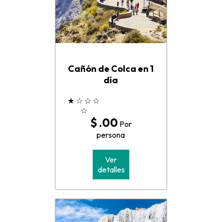
Cañón de Colca en 1
día
★
☆
☆
☆
☆
$ .00
Por
persona
Ver
detalles