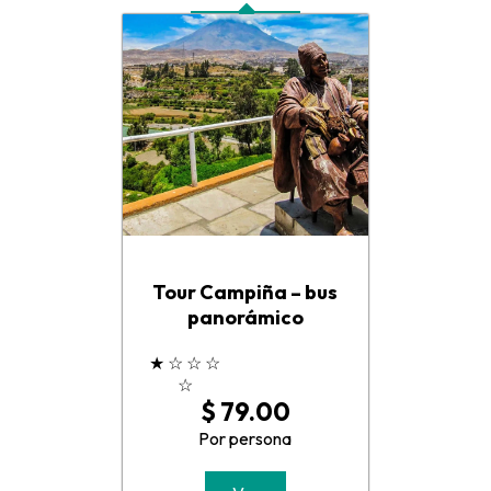
Tour Campiña – bus
panorámico
★
☆
☆
☆
☆
$ 79.00
Por persona