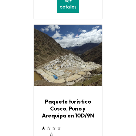
Ver
detalles
Paquete turístico
Cusco, Puno y
Arequipa en 10D/9N
★
☆
☆
☆
☆